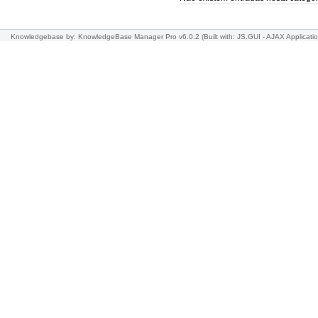
Knowledgebase
by: KnowledgeBase Manager Pro v6.0.2
(Built with: JS.GUI -
AJAX Applicati