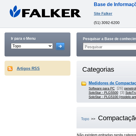
Base de Informaç
Site Falker
(51) 3092-6200
Ir para o Menu
Pesquisar a Base de conheci
Categorias
Artigos RSS
Medidores de Compactaç
[26]
Software para PC
penetr
[3]
SoloStar - PLG5500
SoloTr
SoloStar - PLG5100 (modelo ant
Compactação
Topo
>>
Não existem entradas nesta categor