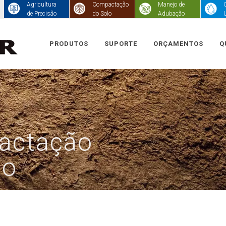
Agricultura
Compactação
Manejo de
C
de Precisão
do Solo
Adubação
PRODUTOS
SUPORTE
ORÇAMENTOS
Q
actação
lo