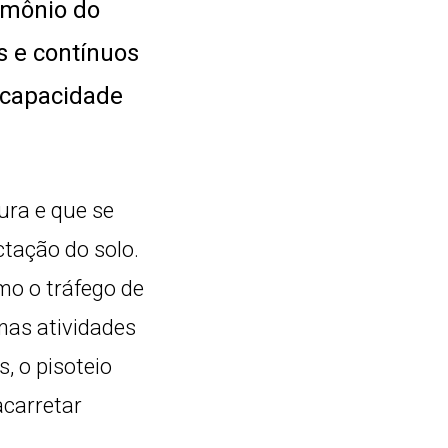
rimônio do
s e contínuos
 capacidade
ra e que se
tação do solo.
mo o tráfego de
nas atividades
 o pisoteio
acarretar