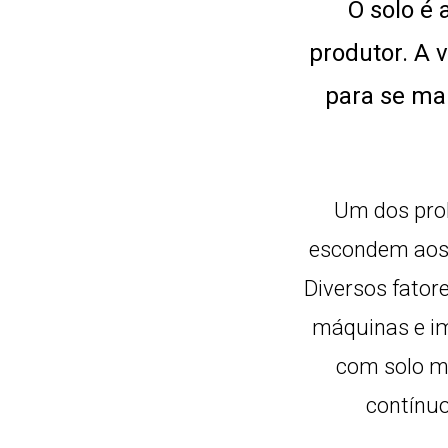
O solo é 
produtor. A 
para se ma
Um dos pro
escondem aos 
Diversos fator
máquinas e im
com solo mu
contínuo