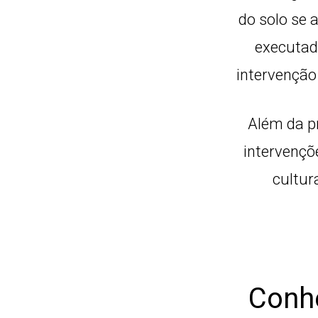
do solo se 
executad
intervenção
Além da pr
intervençõ
cultur
Conhe