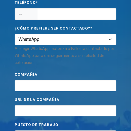
TELÉFONO*
--
¿CÓMO PREFIERE SER CONTACTADO?*
Al elegir WhatsApp, autoriza a Falker a contactarlo por
WhatsApp para dar seguimiento a su solicitud de
cotización.
COMPAÑÍA
URL DE LA COMPAÑIA
PUESTO DE TRABAJO