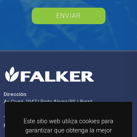
ENVIAR
Dirección:
Av. Ceará, 1947 | Porto Alegre/RS | Brazil
Teléfono:
+55 (51) 3092-6200
Este sitio web utiliza cookies para
E-mail:
falker@falker.com.br
garantizar que obtenga la mejor